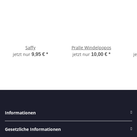
Saffy
Pralle Windelpopos
jetzt nur
jetzt nur
j
9,95 €
*
10,00 €
*
Informationen
Gesetzliche Informationen